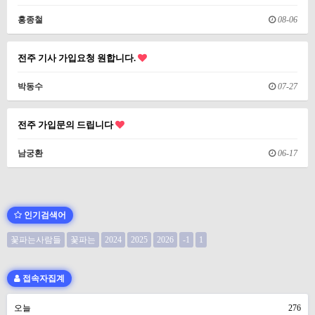
홍종철
08-06
전주 기사 가입요청 원합니다.
박동수
07-27
전주 가입문의 드립니다
남궁환
06-17
인기검색어
꽃파는사람들
꽃파는
2024
2025
2026
-1
1
접속자집계
오늘
276