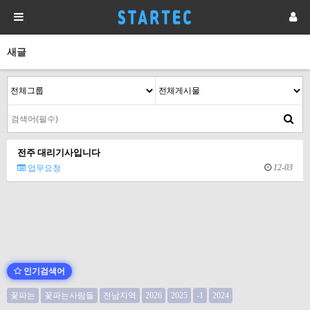
새글
전주 대리기사입니다
12-03
업무요청
인기검색어
꽃파는
꽃파는사람들
전남지역
2026
2025
-1
2024