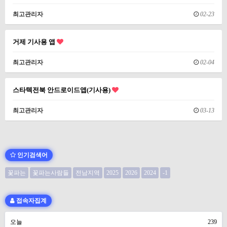
최고관리자
02-23
거제 기사용 앱
최고관리자
02-04
스타텍전북 안드로이드앱(기사용)
최고관리자
03-13
인기검색어
꽃파는
꽃파는사람들
전남지역
2025
2026
2024
-1
접속자집계
오늘
239