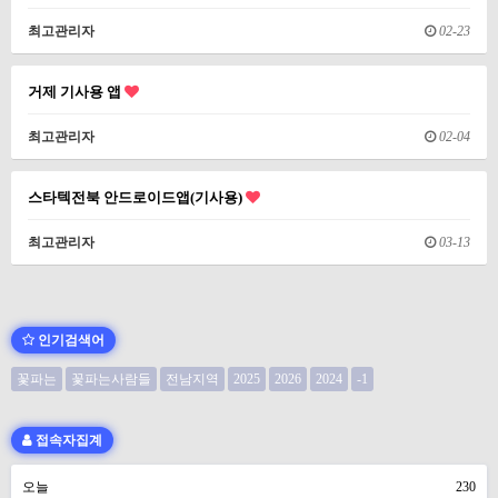
최고관리자
02-23
거제 기사용 앱
최고관리자
02-04
스타텍전북 안드로이드앱(기사용)
최고관리자
03-13
인기검색어
꽃파는
꽃파는사람들
전남지역
2025
2026
2024
-1
접속자집계
오늘
230